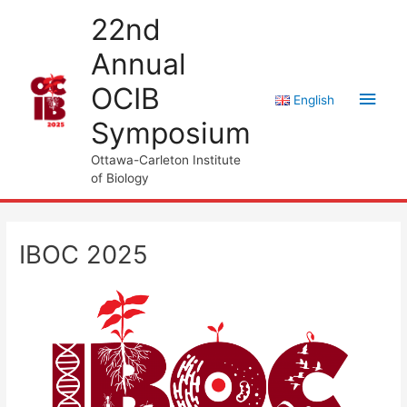
Aller
22nd
au
Annual
contenu
OCIB
Men
English
Symposium
princ
Ottawa-Carleton Institute
of Biology
IBOC 2025