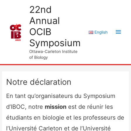
Aller
22nd
au
Annual
contenu
OCIB
Men
English
Symposium
princ
Ottawa-Carleton Institute
of Biology
Notre déclaration
En tant qu’organisateurs du Symposium
d’IBOC, notre
mission
est de réunir les
étudiants en biologie et les professeurs de
l’Université Carleton et de l’Université